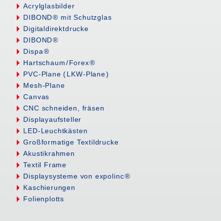
Acrylglasbilder
DIBON
D
® mit Schutzglas
Digitaldirektdrucke
DIBON
D
®
Disp
a
®
Hartschau
m/
Fore
x
®
PVC-Plane
(
LKW-Plan
e
)
Mesh-Plane
Canvas
CNC schneiden, fräsen
Displayaufsteller
LED-Leuchtkästen
Großformatige Textildrucke
Akustikrahmen
Textil Frame
Displaysysteme von expolin
c
®
Kaschierungen
Folienplotts