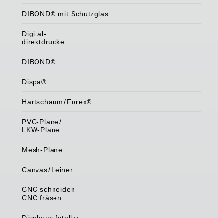
DIBOND® mit Schutzglas
Digital-
direktdrucke
DIBOND®
Dispa®
Hartschau
m/
Forex®
PVC-Plan
e/
LKW-Plane
Mesh-Plane
Canva
s/
Leinen
CNC schneiden
CNC fräsen
Displayaufsteller