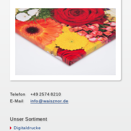
Telefon
+4
9
257
4
8210
E-Mail
inf
o@
waisznor.de
Unser Sortiment
Digitaldrucke