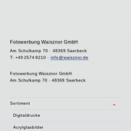
Fotowerbung Waisznor GmbH
Am Schulkamp 70 · 48369 Saerbeck
T: +4
9
257
4
8210 ·
inf
o@
waisznor.de
Fotowerbung Waisznor GmbH
Am Schulkamp 70 · 48369 Saerbeck
Sortiment
Untermenü
anzeigen
Digitaldrucke
Acrylglasbilder