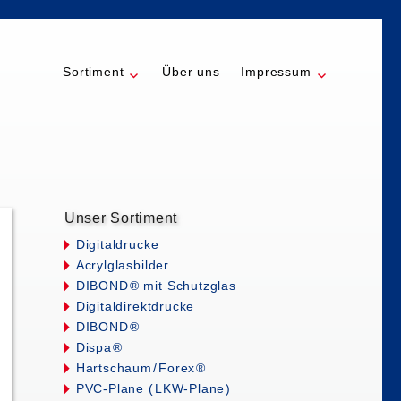
Sortiment
Über uns
Impressum
Unser Sortiment
Digitaldrucke
Acrylglasbilder
DIBON
D
® mit Schutzglas
Digitaldirektdrucke
DIBON
D
®
Disp
a
®
Hartschau
m/
Fore
x
®
PVC-Plane
(
LKW-Plan
e
)