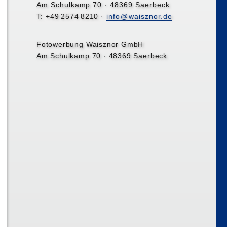
Am Schulkamp 70 · 48369 Saerbeck
T: +4
9
257
4
8210 ·
inf
o@
waisznor.de
Fotowerbung Waisznor GmbH
Am Schulkamp 70 · 48369 Saerbeck