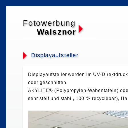
Fotowerbung
Waisznor
Displayaufsteller
Displayaufsteller werden im UV-Direktdruck
oder geschnitten.
AKYLITE®
(
Polypropylen-Wabentafel
n
) od
sehr steif und stabil, 10
0
% re­cy­cle­ba
r
), H