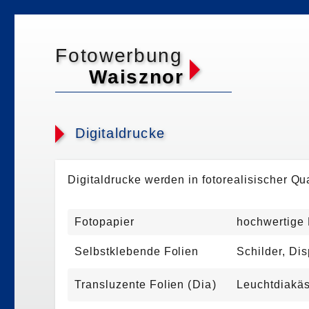
Fotowerbung
Waisznor
Digitaldrucke
Digitaldrucke werden in fotorealisischer Qua
Fotopapier
hochwertige 
Selbstklebende Folien
Schilder, Di
Transluzente Folien
(
Di
a
)
Leuchtdiakäst