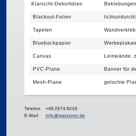
Klarsicht-Dekorfolien
Beklebungen
Blackout-Folien
lichtundurch
Tapeten
Wandverklebu
Bluebackpapier
Werbeplakat
Canvas
Leinwände, z
PVC-Plane
Banner für 
Mesh-Plane
gelochte Pla
Telefon
+4
9
257
4
8210
E-Mail
inf
o@
waisznor.de