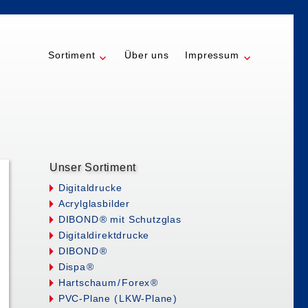
Sortiment
Über uns
Impressum
Unser Sortiment
Digitaldrucke
Acrylglasbilder
DIBON
D
® mit Schutzglas
Digitaldirektdrucke
DIBON
D
®
Disp
a
®
Hartschau
m/
Fore
x
®
PVC-Plane
(
LKW-Plan
e
)