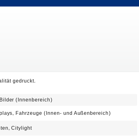
lität gedruckt.
Bilder
(
Innenbereic
h
)
splays, Fahrzeuge
(
Innen- und Außenbereic
h
)
en, Citylight