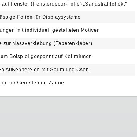
 auf Fenster
(
Fensterdecor-Foli
e
) „Sandstrahleffekt“
lässige Folien für Displaysysteme
ngen mit individuell gestalteten Motiven
e zur Nassverklebung
(
Tapetenklebe
r
)
um Beispiel gespannt auf Keilrahmen
den Außenbereich mit Saum und Ösen
nen für Gerüste und Zäune